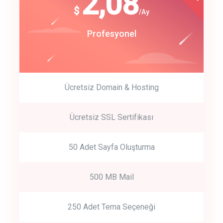
180
2,08
$
$
/year
/Ay
track energy costs
Start Up
Profesyonel
predictive dialing
Ücretsiz Domain & Hosting
Get Started
Ücretsiz SSL Sertifikası
Start by trying our service for 30 days free trial no credit card
required.
50 Adet Sayfa Oluşturma
500 MB Mail
250 Adet Tema Seçeneği