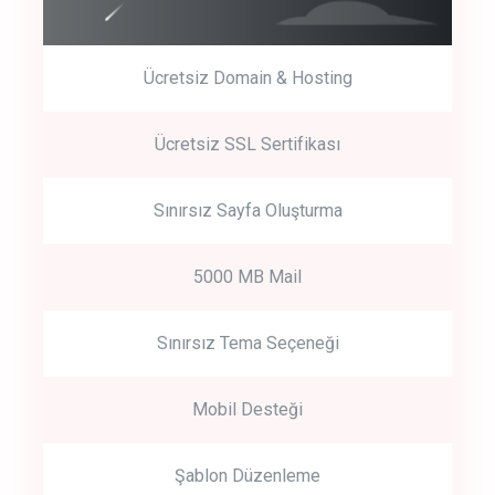
Ücretsiz Domain & Hosting
Get Started
Ücretsiz SSL Sertifikası
Start by trying our service for 30 days free trial no credit card
required.
Sınırsız Sayfa Oluşturma
5000 MB Mail
Sınırsız Tema Seçeneği
Mobil Desteği
Şablon Düzenleme