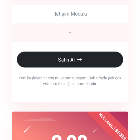
İletişim Modülü
+
Satın Al
Yeni başlayanlar için mükemmel seçim. Daha fazla pek çok
yönetim özelliği bulunmaktadır.
crm auto cync
KULLANICI SEÇİMİ
Best Choice
click to call back