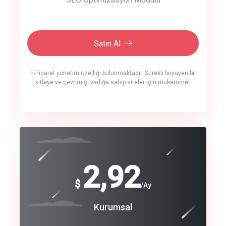
Satın Al
E-Ticaret yönetim özelliği bulunmaktadır. Sürekli büyüyen bir
kitleye ve çevrimiçi varlığa sahip siteler için mükemmel.
crm auto cync
click to call back
240
2,92
$
$
/year
/Ay
track energy costs
Coroprate
Kurumsal
predictive dialing