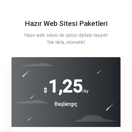
Hazır Web Sitesi Paketleri
Hazır web sitesi ile işinizi dijitale taşıyın!
Tek tıkla, otomatik!
Free
1,25
$
/Ay
Basic
Başlangıç